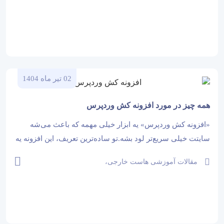
فراهم کند. در...
02 تیر ماه 1404
همه چیز در مورد افزونه کش وردپرس
«افزونه کش وردپرس» یه ابزار خیلی مهمه که باعث می‌شه
سایتت خیلی سریع‌تر لود بشه.تو ساده‌ترین تعریف، این افزونه یه
نسخه آماده از صفحه سایت رو نگه می‌داره و به جای اینکه هربار
مقالات آموزشی هاست خارجی،
اطلاعات از اول پردازش بشن، همون نسخه...
مقالات آموزشی هاست داخلی