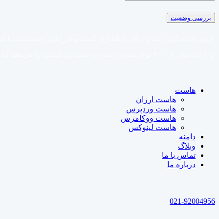
بررسی وضعیت
با ارائه بیش از ۴۰۰ نوع پسوند دامنه، به شما این امکان
هاست
هاست ارزان
هاست وردپرس
هاست ووکامرس
هاست لینوکس
دامنه
وبلاگ
تماس با ما
درباره ما
021-92004956