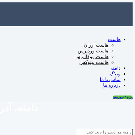
پرش
به
محتوا
هاست
هاست ارزان
هاست وردپرس
هاست ووکامرس
هاست لینوکس
دامنه
وبلاگ
تماس با ما
درباره ما
ورود / عضویت
دامنه، آد